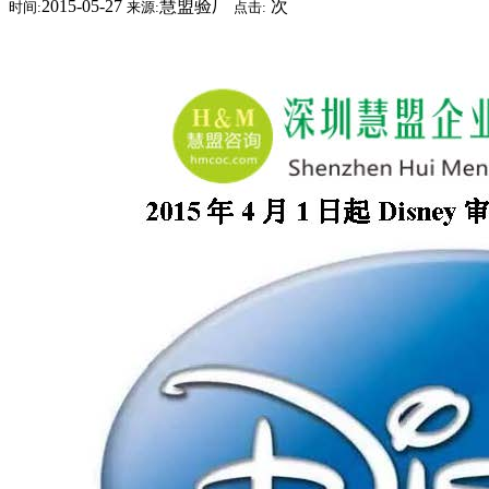
2015-05-27
慧盟验厂
次
时间:
来源:
点击: