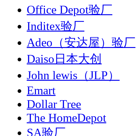
Office Depot验厂
Inditex验厂
Adeo（安达屋）验厂
Daiso日本大创
John lewis（JLP）
Emart
Dollar Tree
The HomeDepot
SA验厂