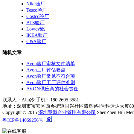
Nike验厂
Tesco验厂
Costco验厂
BJ'S验厂
Lowes验厂
IKEA验厂
C&A验厂
随机文章
Avon验厂审核文件清单
Avon工厂评估要点
Avon验厂常见不符合项
Avon验厂工厂评估准则
AVON供应商的社会责任
联系人：Alin冷 手机：180 2695 3581
地址：深圳市宝安区西乡街道固兴社区盛辉路4号科运达大厦80
Copyright © 2015
深圳慧盟企业管理有限公司
ShenZhen Hui Men
粤ICP备14069256号