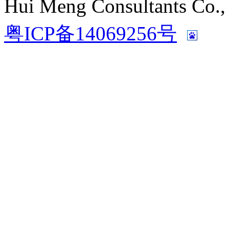
Hui Meng Consultants C
粤ICP备14069256号