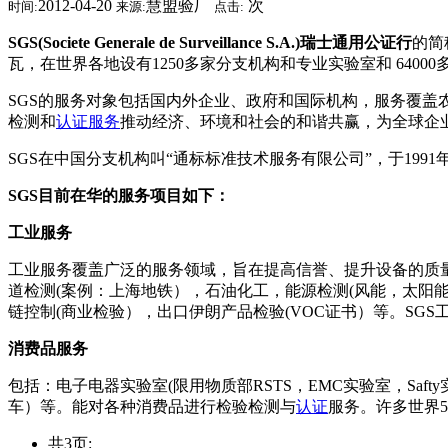
2012-04-20
慧盟验厂
次
时间:
来源:
点击:
SGS(Societe Generale de Surveillance S.A.)瑞士通用公证行
的简
瓦，在世界各地设有1250多家分支机构和专业实验室和 640
SGS的服务对象包括国内外企业、政府和国际机构，服务覆
检测和
认证服务
推动经济、环境和社会的和谐共赢，为全球企
SGS在中国分支机构叫“通标标准技术服务有限公司”，于19
SGS目前在华的服务项目如下：
工业服务
工业服务覆盖广泛的服务领域，旨在提高信誉、提升设备的质量
道检测(案例：上海地铁），石油化工，能源检测(风能，太阳能，火电等
链控制(商业检验），出口伊朗产品检验(VOC证书）等。SG
消费品服务
包括：电子电器实验室(限用物质部RSTS，EMC实验室，Sa
车）等。能对各种消费品进行检验检测与
认证
服务。许多世界5
共3页: