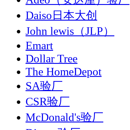
Daiso日本大创
John lewis（JLP）
Emart
Dollar Tree
The HomeDepot
SA验厂
CSR验厂
McDonald's验厂