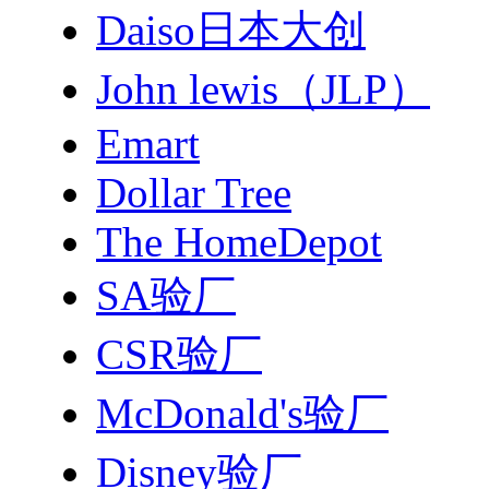
Daiso日本大创
John lewis（JLP）
Emart
Dollar Tree
The HomeDepot
SA验厂
CSR验厂
McDonald's验厂
Disney验厂