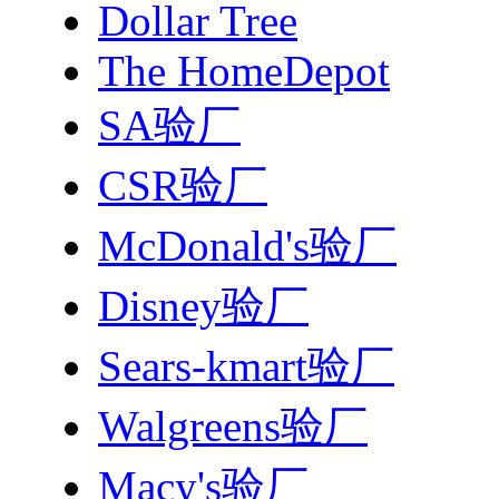
Dollar Tree
The HomeDepot
SA验厂
CSR验厂
McDonald's验厂
Disney验厂
Sears-kmart验厂
Walgreens验厂
Macy's验厂