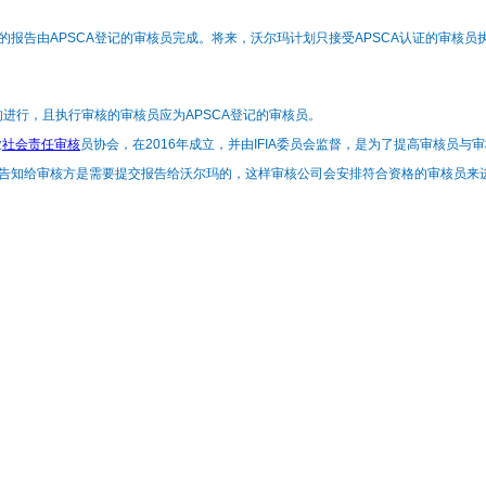
的报告由APSCA登记的审核员完成。将来，沃尔玛计划只接受APSCA认证的审核员
构进行，且执行审核的审核员应为APSCA登记的审核员。
业
社会责任审核
员协会，在2016年成立，并由IFIA委员会监督，是为了提高审核员
告知给审核方是需要提交报告给沃尔玛的，这样审核公司会安排符合资格的审核员来进