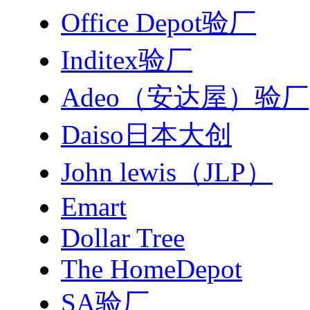
Office Depot验厂
Inditex验厂
Adeo（安达屋）验厂
Daiso日本大创
John lewis（JLP）
Emart
Dollar Tree
The HomeDepot
SA验厂