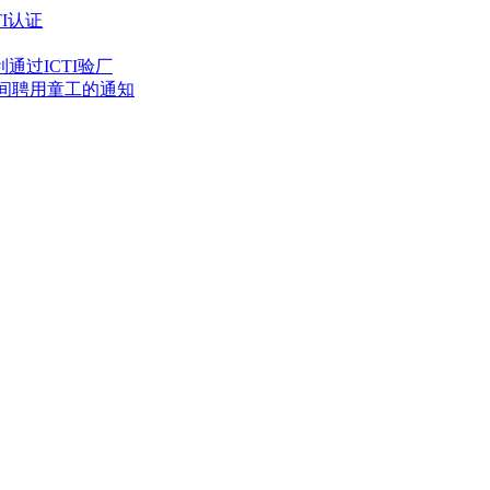
I认证
通过ICTI验厂
期间聘用童工的通知