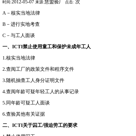
2012-05-07
慧盟验厂
次
时间:
来源:
点击:
A－核实当地法律
B－进行实地考查
C－与工人面谈
一、ICTI禁止使用童工和保护未成年工人
1.核实当地法律
2.查阅工厂的政策文件和程序文件
3.随机抽查工人身分证明文件
4.查阅年龄可疑年轻工人的从事记录
5.同年龄可疑工人面谈
6.查验其他有关证据
二、ICTI关于囚工/强迫劳工的要求