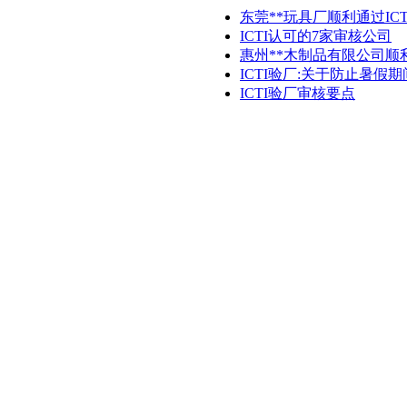
东莞**玩具厂顺利通过ICT
ICTI认可的7家审核公司
惠州**木制品有限公司顺利
ICTI验厂:关于防止暑假
ICTI验厂审核要点