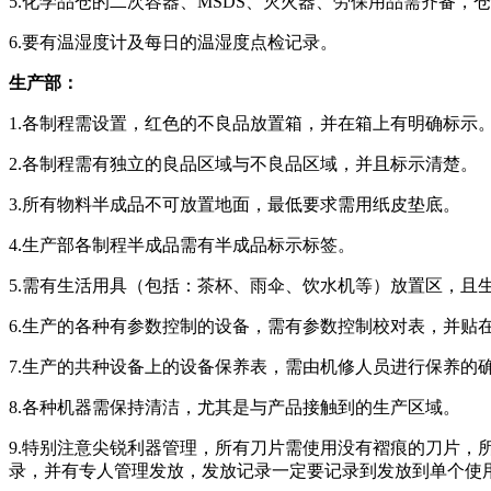
5.化学品仓的二次容器、MSDS、灭火器、劳保用品需齐备
6.要有温湿度计及每日的温湿度点检记录。
生产部：
1.各制程需设置，红色的不良品放置箱，并在箱上有明确标示
2.各制程需有独立的良品区域与不良品区域，并且标示清楚。
3.所有物料半成品不可放置地面，最低要求需用纸皮垫底。
4.生产部各制程半成品需有半成品标示标签。
5.需有生活用具（包括：茶杯、雨伞、饮水机等）放置区，且
6.生产的各种有参数控制的设备，需有参数控制校对表，并贴
7.生产的共种设备上的设备保养表，需由机修人员进行保养的
8.各种机器需保持清洁，尤其是与产品接触到的生产区域。
9.特别注意尖锐利器管理，所有刀片需使用没有褶痕的刀片
录，并有专人管理发放，发放记录一定要记录到发放到单个使