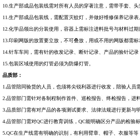
10.生产部成品包装线需对所有人员的穿著注意，需带手套、
11.生产部成品包装线，需配置灭蚊灯，并做好维修保养记录表
12.化学品领出的分装使用，容器上需标注进料批号与材料过
13.印刷网版的放置要立放，不可叠放，用或不用的网版都需
14.针车车间，需有针的收发记录、断针记录、产品的验针记
15.包装区域使用的灯管必须为防爆灯管。
品质部：
1.品管陪同验货的人员，也须将尖锐利器进行收发，陪验人员
2.品管部门需针对各制程制作首件、巡检报告、终检报告，进
3.品质部门需有对产品的各项测试要求、法律法规进行更新与
4.品管部门需对QC进行教育训练，QC能明确区分产品的检
5.QC在生产线需有明确的识别，有利用臂章、帽子、衣服等