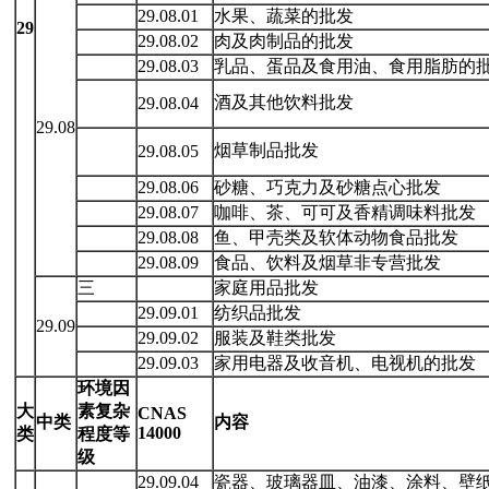
29.08.01
水果、蔬菜的批发
29
29.08.02
肉及肉制品的批发
29.08.03
乳品、蛋品及食用油、食用脂肪的
酒及其他饮料批发
29.08.04
29.08
烟草制品批发
29.08.05
29.08.06
砂糖、巧克力及砂糖点心批发
29.08.07
咖啡、茶、可可及香精调味料批发
29.08.08
鱼、甲壳类及软体动物食品批发
29.08.09
食品、饮料及烟草非专营批发
三
家庭用品批发
29.09.01
纺织品批发
29.09
29.09.02
服装及鞋类批发
29.09.03
家用电器及收音机、电视机的批发
环境因
大
素复
杂
CNAS
中类
内容
14000
类
程度等
级
29.09.04
瓷器、玻璃器皿、油漆、涂料、壁