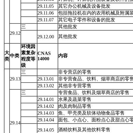
29.11.05
其它办公机械及设备批发
29.11.06
包括拖拉机在内的农用机械及附属
29.11.07
其它电子零件和设备的批发
三
其他批发
29.12
其他批发
29.12.00
环境因
大
素复
杂
CNAS
中类
内容
14000
类
程度等
级
三
非专营店的零售
29.13
29.13.01
非专营食品、饮料、烟草商店的零
29.13.02
其他非专营零售
三
专营食品、饮料及烟草商店的零售
29.14.01
水果及蔬菜零售
29.14.02
肉及肉制品零售
29.14.03
鱼、甲壳类及软体动物食品零售
29.14.04
面包、小点心、面粉点心及甜点心
29.14
酒精饮料及其他饮料零售
29.14.05